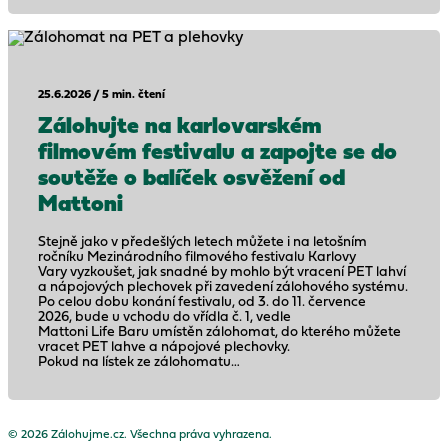
25.6.2026 / 5 min. čtení
Zálohujte na karlovarském
filmovém festivalu a zapojte se do
soutěže o balíček osvěžení od
Mattoni
Stejně jako v předešlých letech můžete i na letošním
ročníku Mezinárodního filmového festivalu Karlovy
Vary vyzkoušet, jak snadné by mohlo být vracení PET lahví
a nápojových plechovek při zavedení zálohového systému.
Po celou dobu konání festivalu, od 3. do 11. července
2026, bude u vchodu do vřídla č. 1, vedle
Mattoni Life Baru umístěn zálohomat, do kterého můžete
vracet PET lahve a nápojové plechovky.
Pokud na lístek ze zálohomatu…
© 2026 Zálohujme.cz. Všechna práva vyhrazena.