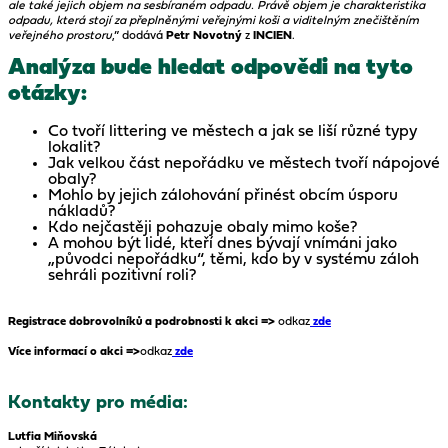
ale také jejich objem na sesbíraném odpadu. Právě objem je charakteristika
odpadu, která stojí za přeplněnými veřejnými koši a viditelným znečištěním
veřejného prostoru
,” dodává
Petr Novotný
z
INCIEN
.
Analýza bude hledat odpovědi na tyto
otázky:
Co tvoří littering ve městech a jak se liší různé typy
lokalit?
Jak velkou část nepořádku ve městech tvoří nápojové
obaly?
Mohlo by jejich zálohování přinést obcím úsporu
nákladů?
Kdo nejčastěji pohazuje obaly mimo koše?
A mohou být lidé, kteří dnes bývají vnímáni jako
„původci nepořádku“, těmi, kdo by v systému záloh
sehráli pozitivní roli?
Registrace dobrovolníků a podrobnosti k akci =>
odkaz
zde
Více informací o akci =>
odkaz
zde
Kontakty pro média:
Lutfia Miňovská