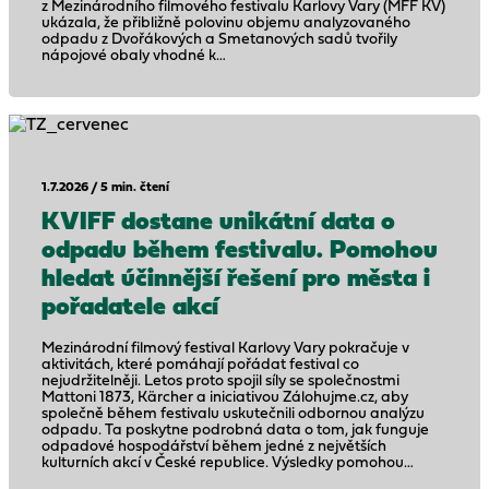
z Mezinárodního filmového festivalu Karlovy Vary (MFF KV)
ukázala, že přibližně polovinu objemu analyzovaného
odpadu z Dvořákových a Smetanových sadů tvořily
nápojové obaly vhodné k…
1.7.2026 / 5 min. čtení
KVIFF dostane unikátní data o
odpadu během festivalu. Pomohou
hledat účinnější řešení pro města i
pořadatele akcí
Mezinárodní filmový festival Karlovy Vary pokračuje v
aktivitách, které pomáhají pořádat festival co
nejudržitelněji. Letos proto spojil síly se společnostmi
Mattoni 1873, Kärcher a iniciativou Zálohujme.cz, aby
společně během festivalu uskutečnili odbornou analýzu
odpadu. Ta poskytne podrobná data o tom, jak funguje
odpadové hospodářství během jedné z největších
kulturních akcí v České republice. Výsledky pomohou…