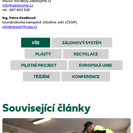
mluvčí iniciativy Zálohujme.cz
info@zalohujme.cz
tel.: 607 602 328
Ing. Petra Kozáková
koordinátorka kampaně Ukliďme svět (ČSOP)
uklidmesvet@csop.cz
VŠE
ZÁLOHOVÝ SYSTÉM
PLASTY
RECYKLACE
PILOTNÍ PROJEKT
EVROPSKÁ UNIE
TŘÍDĚNÍ
KONFERENCE
Související články