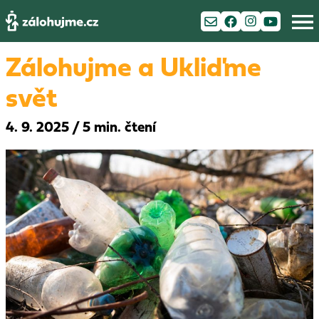
Zálohujme a Ukliďme
svět
4. 9. 2025
/
5 min. čtení