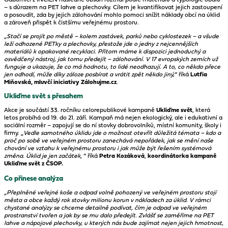
– s důrazem na PET lahve a plechovky. Cílem je kvantifikovat jejich zastoupení
a posoudit, zda by jejich zálohování mohlo pomoci snížit náklady obcí na úklid
a zároveň přispět k čistšímu veřejnému prostoru.
„Stačí se projít po městě – kolem zastávek, parků nebo cyklostezek – a všude
leží odhozené PETky a plechovky, přestože jde o jedny z nejcennějších
materiálů k opakované recyklaci. Přitom máme k dispozici jednoduchý a
osvědčený nástroj, jak tomu předejít – zálohování. V 17 evropských zemích už
funguje a ukazuje, že co má hodnotu, to lidé neodhazují. A to, co někdo přece
jen odhodí, může díky záloze posbírat a vrátit zpět někdo jiný,
“ říká
Lutfia
Miňovská, mluvčí iniciativy Zálohujme.cz
.
Ukliďme svět s přesahem
Akce je součástí 33. ročníku celorepublikové kampaně
Ukliďme svět
, která
letos probíhá od 19. do 21. září. Kampaň má nejen ekologický, ale i edukativní a
sociální rozměr – zapojují se do ní stovky dobrovolníků, místní komunity, školy i
firmy. „
Vedle samotného úklidu jde o možnost otevřít důležitá témata – kdo a
proč po sobě ve veřejném prostoru zanechává nepořádek, jak se mění naše
chování ve vztahu k veřejnému prostoru i jak může být řešením systémová
změna. Úklid je jen začátek
, “ říká
Petra Kozáková
,
koordinátorka kampaně
Ukliďme svět z ČSOP.
Co přinese analýza
„Přeplněné veřejné koše a odpad volně pohozený ve veřejném prostoru stojí
města a obce každý rok stovky milionu korun v nákladech za úklid. V rámci
chystané analýzy se chceme detailně podívat, čím je odpad ve veřejném
prostranství tvořen a jak by se mu dalo předejít. Zvlášť se zaměříme na PET
lahve a nápojové plechovky, u kterých nás bude zajímat nejen jejich hmotnost,