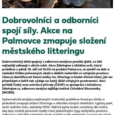
Dobrovolníci a odborníci
spojí síly. Akce na
Palmovce zmapuje složení
městského litteringu
Dobrovolnický úklid spojený s odbornou analýzou pomůže zjistit, co lidé
nejčastěji odhazují v ulicích měst. Akce Zálohujme a Ukliďme svět, která
proběhne v pátek 19. září od 10:00 na pražské Palmovce, se zaměří na sběr a
následné třídění pohozených obalů a dalších materiálů ve veřejném prostoru.
Cílem je identifikovat hlavní složky tzv. litteringu a hledat účinná řešení, jak mu
předcházet a šetřit tak výdaje na častý úklid veřejných prostranství. Akci
pořádá Český svaz ochránců přírody (ČSOP) ve spolupráci s iniciativou
Zálohujme.cz, odbornou analýzu zajišťuje Institut Cirkulární Ekonomiky
(INCIEN).
Systematická analýza nasbíraných materiálů proběhne ihned po úklidu a
podrobně zmapuje složení litteringu v několika různých lokalitách: typicky park,
okolí vodního toku, zastávky MHD. Sběrné pytle budou označeny dle místa,
aby bylo možné porovnat rozdíly mezi jednotlivými typy veřejného prostoru.
Odborníci z INCIEN následně obsah roztřídí podle materiálů a typologie obalů